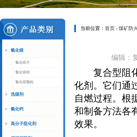
当前位置：
首页
-
煤矿防
氯化镁
编辑：复合
氯化镁片
复合型阻化剂
氯化镁粉
氯化镁颗粒
化剂。它们通
洗煤剂
自燃过程。根
和制备方法各
氯化钙
效果。
高分子阻化剂