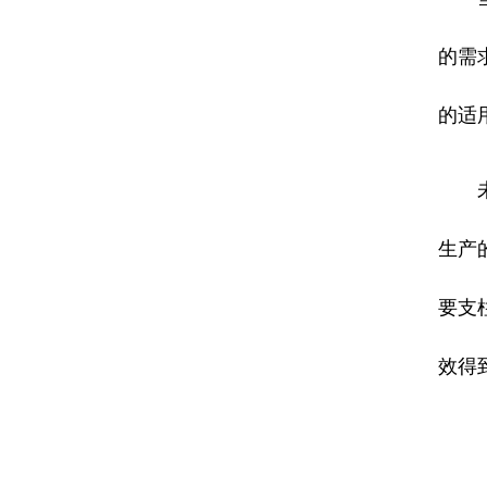
的需
的适
未来
生产
要支
效得