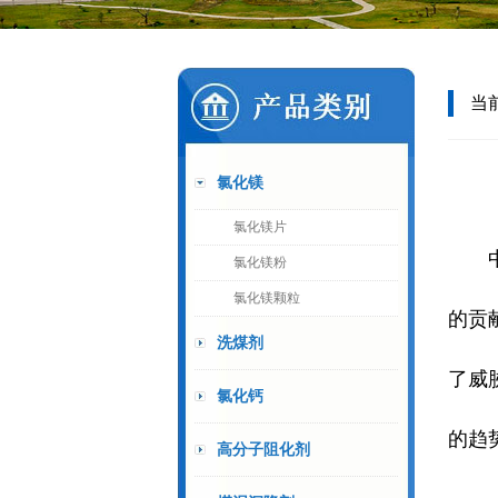
当
氯化镁
氯化镁片
氯化镁粉
氯化镁颗粒
的贡
洗煤剂
了威
氯化钙
的趋
高分子阻化剂