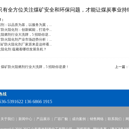
只有全方位关注煤矿安全和环保问题，才能让煤炭事业持
荐：
剂：以品质为基，以服务为翼，...
防火阻化剂：创新赋能，打造中...
阻燃剂行业大洗牌，5 招助你逆...
防火阻化剂产业市场趋势分析：...
矿防火阻化剂厂家原来是这样看...
火阻化剂 蕴藏着哪些发展良机？
：
煤矿防火阻燃剂行业大洗牌，5 招助你逆袭！
上一篇：
536-5391622 136 6866 1915
|
关于我们
|
新闻中心
|
产品展示
|
厂容厂貌
|
成功案例
|
销售网络
|
联系我们
|
网