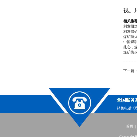
视。
相关推
利发阻燃
利发煤矿
煤矿防火
中国煤矿
扎心，煤
煤矿防
下一篇
0
销售电话:
首页