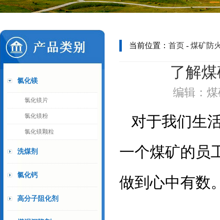
当前位置：
首页
-
煤矿防
了解煤
氯化镁
编辑：煤矿
氯化镁片
氯化镁粉
对于我们生
氯化镁颗粒
一个煤矿的员
洗煤剂
氯化钙
做到心中有数
高分子阻化剂