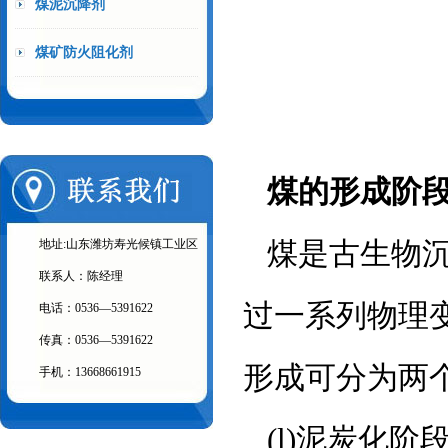
煤泥沉降剂
煤矿防火阻化剂
煤的形成阶
煤是古生物
地址:山东潍坊寿光候镇工业区
联系人：陈经理
过一系列物理
电话：0536—5391622
传真：0536—5391622
形成可分为两
手机：13668661915
(l)泥炭化