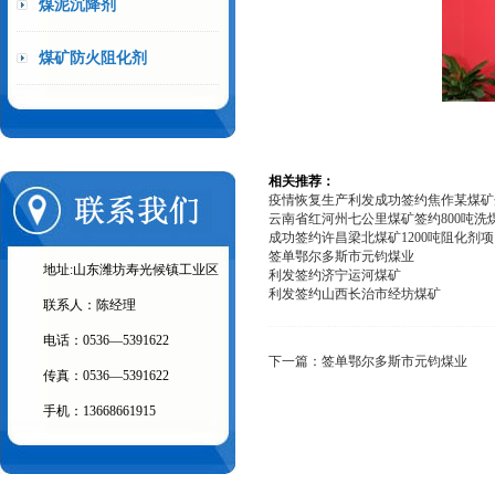
煤泥沉降剂
煤矿防火阻化剂
相关推荐：
疫情恢复生产利发成功签约焦作某煤矿企.
云南省红河州七公里煤矿签约800吨洗
成功签约许昌梁北煤矿1200吨阻化剂
签单鄂尔多斯市元钧煤业
地址:山东潍坊寿光候镇工业区
利发签约济宁运河煤矿
利发签约山西长治市经坊煤矿
联系人：陈经理
电话：0536—5391622
下一篇：
签单鄂尔多斯市元钧煤业
传真：0536—5391622
手机：13668661915